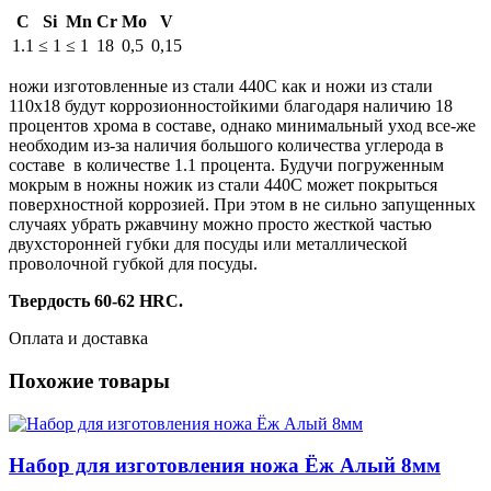
C
Si
Mn
Cr
Mo
V
1.1
≤ 1
≤ 1
18
0,5
0,15
ножи изготовленные из стали 440С как и ножи из стали
110х18 будут коррозионностойкими благодаря наличию 18
процентов хрома в составе, однако минимальный уход все-же
необходим из-за наличия большого количества углерода в
составе в количестве 1.1 процента. Будучи погруженным
мокрым в ножны ножик из стали 440С может покрыться
поверхностной коррозией. При этом в не сильно запущенных
случаях убрать ржавчину можно просто жесткой частью
двухсторонней губки для посуды или металлической
проволочной губкой для посуды.
Твердость 60-62 HRC.
Оплата и доставка
Похожие товары
Набор для изготовления ножа Ёж Алый 8мм