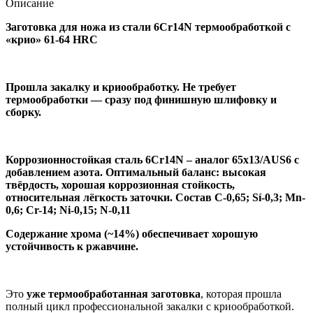
Описание
Заготовка для ножа из стали 6Cr14N термообработкой с
«крио» 61-64 HRC
Прошла закалку и криообработку. Не требует
термообработки — сразу под финишную шлифовку и
сборку.
Коррозионностойкая сталь 6Cr14N – аналог 65х13/A
US
6 с
добавлением азота. Оптимальный баланс: высокая
твёрдость, хорошая коррозионная стойкость,
относительная лёгкость заточки. Состав
C-0,65; Sí-0,3; Mn-
0,6; Cr-14; Ni-0,15; N-0,11
Содержание хрома (~14%) обеспечивает хорошую
устойчивость к ржавчине.
Это
уже термообработанная заготовка
, которая прошла
полный цикл профессиональной закалки с криообработкой.