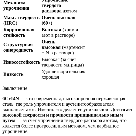
Механизм
твердого
упрочнения
раствора
азотом
Макс. твердость
Очень высокая
(HRC)
(60+)
Коррозионная
Высокая
(хром и
стойкость
азот в растворе)
Очень
Структурная
высокая
(мартенсит
однородность
+ N в растворе)
Высокая (за счет
Износостойкость
твердости матрицы)
Удовлетворительная/
Вязкость
хорошая
Заключение
6Cr14N
— это современная, высокопрочная нержавеющая
сталь, где роль упрочнителя и аустенитообразователя
выполняет
азот
. Именно это делает ее уникальной. Д
остигает
высокой твердости и прочности принципиально иным
путем
— за счет упрочнения твердого раствора азотом, что
является более прогрессивным методом, чем карбидное
упрочнение.