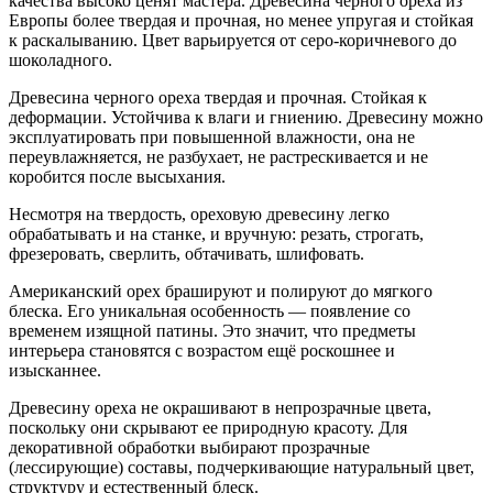
качества высоко ценят мастера. Древесина черного ореха из
Европы более твердая и прочная, но менее упругая и стойкая
к раскалыванию. Цвет варьируется от серо-коричневого до
шоколадного.
Древесина черного ореха твердая и прочная. Стойкая к
деформации. Устойчива к влаги и гниению. Древесину можно
эксплуатировать при повышенной влажности, она не
переувлажняется, не разбухает, не растрескивается и не
коробится после высыхания.
Несмотря на твердость, ореховую древесину легко
обрабатывать и на станке, и вручную: резать, строгать,
фрезеровать, сверлить, обтачивать, шлифовать.
Американский орех брашируют и полируют до мягкого
блеска. Его уникальная особенность — появление со
временем изящной патины. Это значит, что предметы
интерьера становятся с возрастом ещё роскошнее и
изысканнее.
Древесину ореха не окрашивают в непрозрачные цвета,
поскольку они скрывают ее природную красоту. Для
декоративной обработки выбирают прозрачные
(лессирующие) составы, подчеркивающие натуральный цвет,
структуру и естественный блеск.