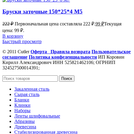
Бруски заточные 150*25*4 М5
222
₽
Первоначальная цена составляла 222 ₽.
99
₽
Текущая
цена: 99 ₽.
В корзину
Быстрый просмотр
© 2011 Cutler
Оферта
Правила возврата
Пользовательское
соглашение
Политика конфеденциальности
ИП Коровин
Кирилл Александрович ИНН 525821462106; ОГРНИП
324527500014391;
Поиск
Закаленная сталь
Сырая сталь
Бланки
Клинки
Наборы
Ленты шлифовальные
Абразивы
Древесина
Стабилизированная древесина