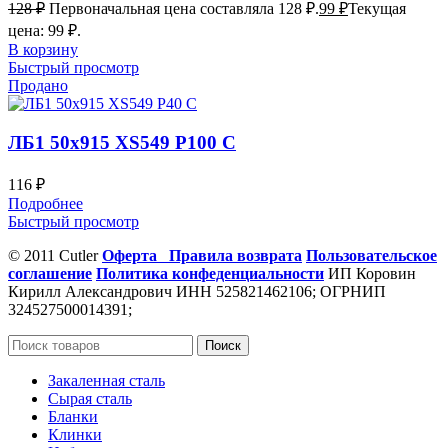
128
₽
Первоначальная цена составляла 128 ₽.
99
₽
Текущая
цена: 99 ₽.
В корзину
Быстрый просмотр
Продано
ЛБ1 50х915 XS549 P100 С
116
₽
Подробнее
Быстрый просмотр
© 2011 Cutler
Оферта
Правила возврата
Пользовательское
соглашение
Политика конфеденциальности
ИП Коровин
Кирилл Александрович ИНН 525821462106; ОГРНИП
324527500014391;
Поиск
Закаленная сталь
Сырая сталь
Бланки
Клинки