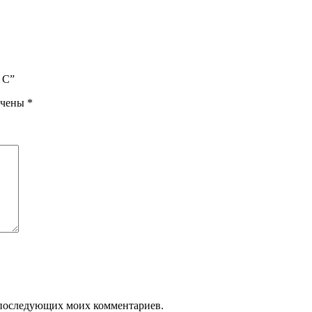
 C”
ечены
*
ля последующих моих комментариев.