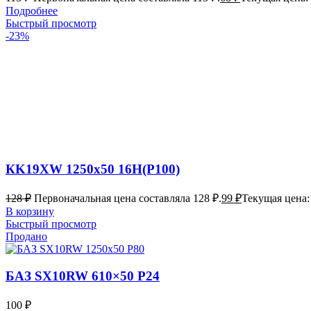
Подробнее
Быстрый просмотр
-23%
КK19XW 1250х50 16Н(P100)
128
₽
Первоначальная цена составляла 128 ₽.
99
₽
Текущая цена: 
В корзину
Быстрый просмотр
Продано
БАЗ SX10RW 610×50 P24
100
₽