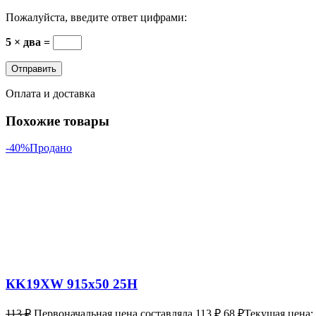
Пожалуйста, введите ответ цифрами:
5 × два =
Оплата и доставка
Похожие товары
-40%
Продано
КK19XW 915х50 25Н
113
₽
Первоначальная цена составляла 113 ₽.
68
₽
Текущая цена: 