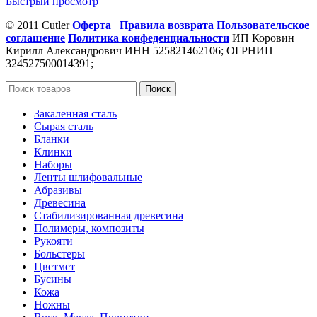
Быстрый просмотр
© 2011 Cutler
Оферта
Правила возврата
Пользовательское
соглашение
Политика конфеденциальности
ИП Коровин
Кирилл Александрович ИНН 525821462106; ОГРНИП
324527500014391;
Поиск
Закаленная сталь
Сырая сталь
Бланки
Клинки
Наборы
Ленты шлифовальные
Абразивы
Древесина
Стабилизированная древесина
Полимеры, композиты
Рукояти
Больстеры
Цветмет
Бусины
Кожа
Ножны