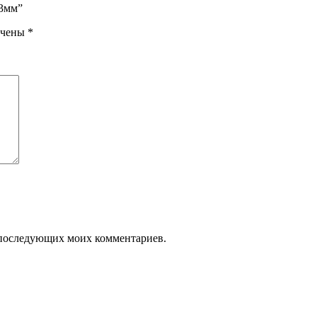
 3мм”
ечены
*
ля последующих моих комментариев.