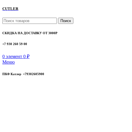
CUTLER
Поиск
СКИДКА НА ДОСТАВКУ ОТ 3000Р
+7 930 260 59 00
0
элемент
0
₽
Меню
ПКФ Катлер +79302605900