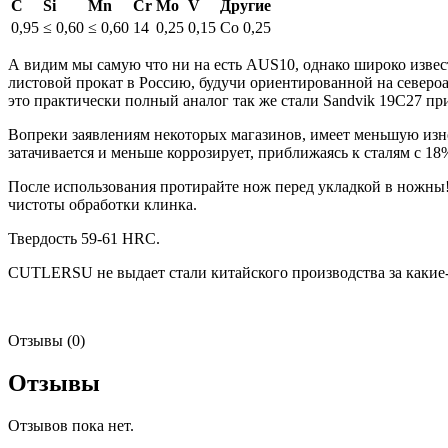
C
Si
Mn
Cr
Mo
V
Другие
0,95
≤ 0,60
≤ 0,60
14
0,25
0,15
Co 0,25
А видим мы самую что ни на есть AUS10, однако широко известн
листовой прокат в Россию, будучи ориентированной на североа
это практически полный аналог так же стали Sandvik 19C27 п
Вопреки заявлениям некоторых магазинов, имеет меньшую износо
затачивается и меньше коррозирует, приближаясь к сталям с 18
После использования протирайте нож перед укладкой в ножны! 
чистоты обработки клинка.
Твердость 59-61 HRC.
CUTLERSU не выдает стали китайского производства за какие-
Отзывы (0)
Отзывы
Отзывов пока нет.