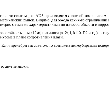
о, что стали марки AUS производятся японской компанией Aichi 
мериканский рынок. Видимо, для обхода каких-то ограничений пр
римерно с теми же характеристиками по износостойкости и корр
стойкость, чем х12мф и аналоги (х12ф1, k110, D2 и т д) в силу
% хрома в плане сопротивления влаги.
Если пренебрегать советом, то возможна легкоубираемая поверх
то другие марки.