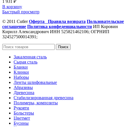
1 931
₽
В корзину
Быстрый просмотр
© 2011 Cutler
Оферта
Правила возврата
Пользовательское
соглашение
Политика конфеденциальности
ИП Коровин
Кирилл Александрович ИНН 525821462106; ОГРНИП
324527500014391;
Поиск
Закаленная сталь
Сырая сталь
Бланки
Клинки
Наборы
Ленты шлифовальные
Абразивы
Древесина
Стабилизированная древесина
Полимеры, композиты
Рукояти
Больстеры
Цветмет
Бусины