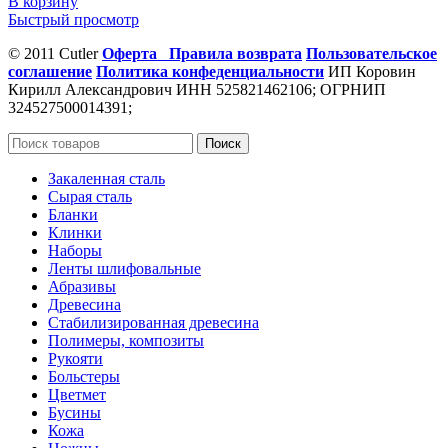
В корзину
Быстрый просмотр
© 2011 Cutler
Оферта
Правила возврата
Пользовательское
соглашение
Политика конфеденциальности
ИП Коровин
Кирилл Александрович ИНН 525821462106; ОГРНИП
324527500014391;
Поиск
Закаленная сталь
Сырая сталь
Бланки
Клинки
Наборы
Ленты шлифовальные
Абразивы
Древесина
Стабилизированная древесина
Полимеры, композиты
Рукояти
Больстеры
Цветмет
Бусины
Кожа