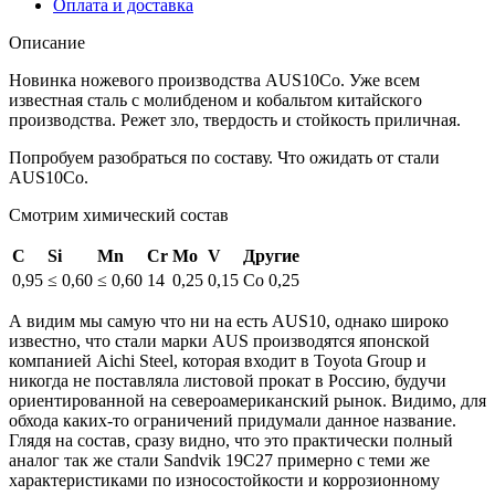
Оплата и доставка
Описание
Новинка ножевого производства AUS10Co. Уже всем
известная сталь с молибденом и кобальтом китайского
производства. Режет зло, твердость и стойкость приличная.
Попробуем разобраться по составу. Что ожидать от стали
AUS10Co.
Смотрим химический состав
C
Si
Mn
Cr
Mo
V
Другие
0,95
≤ 0,60
≤ 0,60
14
0,25
0,15
Co 0,25
А видим мы самую что ни на есть AUS10, однако широко
известно, что стали марки AUS производятся японской
компанией Aichi Steel, которая входит в Toyota Group и
никогда не поставляла листовой прокат в Россию, будучи
ориентированной на североамериканский рынок. Видимо, для
обхода каких-то ограничений придумали данное название.
Глядя на состав, сразу видно, что это практически полный
аналог так же стали Sandvik 19C27 примерно с теми же
характеристиками по износостойкости и коррозионному