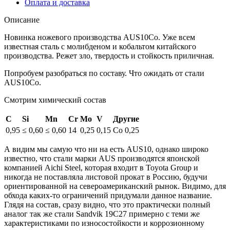
Оплата и доставка
Описание
Новинка ножевого производства AUS10Co. Уже всем
известная сталь с молибденом и кобальтом китайского
производства. Режет зло, твердость и стойкость приличная.
Попробуем разобраться по составу. Что ожидать от стали
AUS10Co.
Смотрим химический состав
C
Si
Mn
Cr
Mo
V
Другие
0,95
≤ 0,60
≤ 0,60
14
0,25
0,15
Co 0,25
А видим мы самую что ни на есть AUS10, однако широко
известно, что стали марки AUS производятся японской
компанией Aichi Steel, которая входит в Toyota Group и
никогда не поставляла листовой прокат в Россию, будучи
ориентированной на североамериканский рынок. Видимо, для
обхода каких-то ограничений придумали данное название.
Глядя на состав, сразу видно, что это практически полный
аналог так же стали Sandvik 19C27 примерно с теми же
характеристиками по износостойкости и коррозионному