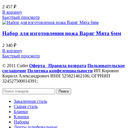
2 457
₽
В корзину
Быстрый просмотр
Набор для изготовления ножа Варяг Мята 6мм
2 340
₽
В корзину
Быстрый просмотр
© 2011 Cutler
Оферта
Правила возврата
Пользовательское
соглашение
Политика конфеденциальности
ИП Коровин
Кирилл Александрович ИНН 525821462106; ОГРНИП
324527500014391;
Поиск
Закаленная сталь
Сырая сталь
Бланки
Клинки
Наборы
Ленты шлифовальные