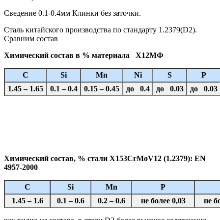
Сведение 0.1-0.4мм Клинки без заточки.
Сталь китайского производства по стандарту 1.2379(D2).
Сравним состав
Химический состав в % материала Х12МФ
C
Si
Mn
Ni
S
P
1.45 – 1.65
0.1 – 0.4
0.15 – 0.45
до 0.4
до 0.03
до 0.03
Химический состав, % стали X153CrMoV12 (1.2379): EN
4957-2000
C
Si
Mn
P
1.45 – 1.6
0.1 – 0.6
0.2 – 0.6
не более 0,03
не б