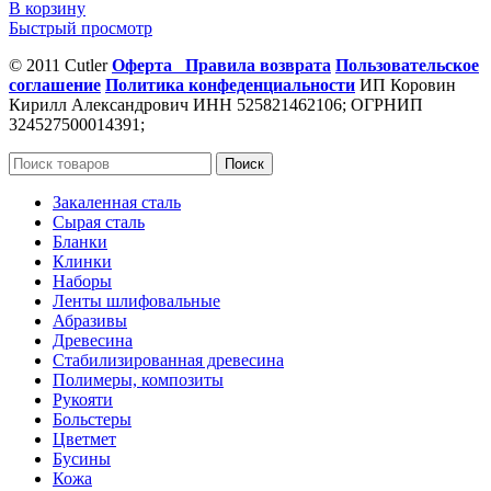
В корзину
Быстрый просмотр
© 2011 Cutler
Оферта
Правила возврата
Пользовательское
соглашение
Политика конфеденциальности
ИП Коровин
Кирилл Александрович ИНН 525821462106; ОГРНИП
324527500014391;
Поиск
Закаленная сталь
Сырая сталь
Бланки
Клинки
Наборы
Ленты шлифовальные
Абразивы
Древесина
Стабилизированная древесина
Полимеры, композиты
Рукояти
Больстеры
Цветмет
Бусины
Кожа