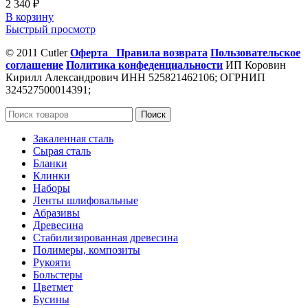
2 340
₽
В корзину
Быстрый просмотр
© 2011 Cutler
Оферта
Правила возврата
Пользовательское
соглашение
Политика конфеденциальности
ИП Коровин
Кирилл Александрович ИНН 525821462106; ОГРНИП
324527500014391;
Поиск
Закаленная сталь
Сырая сталь
Бланки
Клинки
Наборы
Ленты шлифовальные
Абразивы
Древесина
Стабилизированная древесина
Полимеры, композиты
Рукояти
Больстеры
Цветмет
Бусины