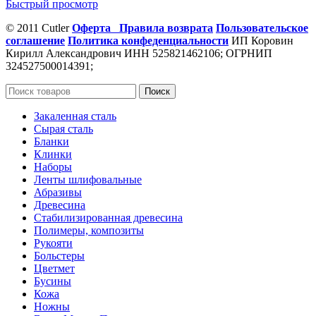
Быстрый просмотр
© 2011 Cutler
Оферта
Правила возврата
Пользовательское
соглашение
Политика конфеденциальности
ИП Коровин
Кирилл Александрович ИНН 525821462106; ОГРНИП
324527500014391;
Поиск
Закаленная сталь
Сырая сталь
Бланки
Клинки
Наборы
Ленты шлифовальные
Абразивы
Древесина
Стабилизированная древесина
Полимеры, композиты
Рукояти
Больстеры
Цветмет
Бусины
Кожа
Ножны