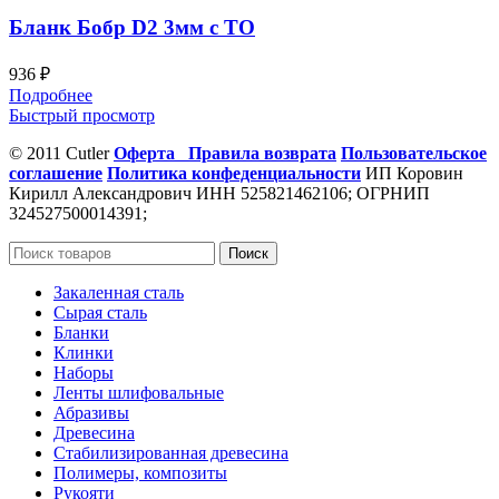
Бланк Бобр D2 3мм с ТО
936
₽
Подробнее
Быстрый просмотр
© 2011 Cutler
Оферта
Правила возврата
Пользовательское
соглашение
Политика конфеденциальности
ИП Коровин
Кирилл Александрович ИНН 525821462106; ОГРНИП
324527500014391;
Поиск
Закаленная сталь
Сырая сталь
Бланки
Клинки
Наборы
Ленты шлифовальные
Абразивы
Древесина
Стабилизированная древесина
Полимеры, композиты
Рукояти