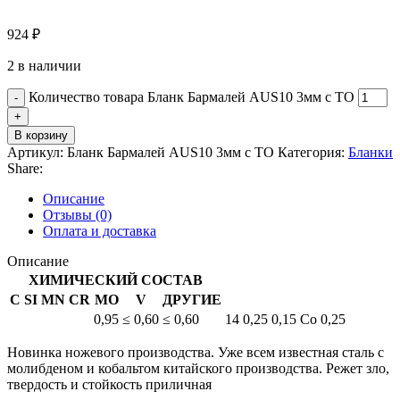
924
₽
2 в наличии
Количество товара Бланк Бармалей AUS10 3мм с ТО
В корзину
Артикул:
Бланк Бармалей AUS10 3мм с ТО
Категория:
Бланки
Share:
Описание
Отзывы (0)
Оплата и доставка
Описание
ХИМИЧЕСКИЙ СОСТАВ
C
SI
MN
CR
MO
V
ДРУГИЕ
0,95
≤ 0,60
≤ 0,60
14
0,25
0,15
Co 0,25
Новинка ножевого производства. Уже всем известная сталь с
молибденом и кобальтом китайского производства. Режет зло,
твердость и стойкость приличная