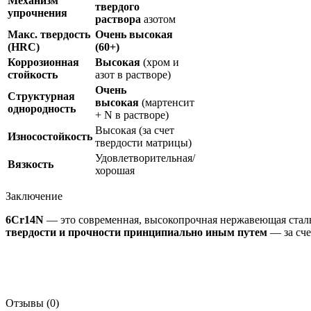
Механизм
твердого
упрочнения
раствора
азотом
Макс. твердость
Очень высокая
(HRC)
(60+)
Коррозионная
Высокая
(хром и
стойкость
азот в растворе)
Очень
Структурная
высокая
(мартенсит
однородность
+ N в растворе)
Высокая (за счет
Износостойкость
твердости матрицы)
Удовлетворительная/
Вязкость
хорошая
Заключение
6Cr14N
— это современная, высокопрочная нержавеющая сталь
твердости и прочности принципиально иным путем
— за сче
Отзывы (0)