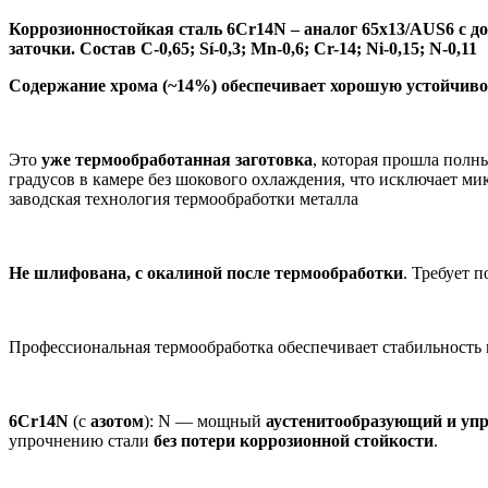
Коррозионностойкая сталь 6Cr14N – аналог 65х13/A
US
6 с 
заточки. Состав
C-0,65; Sí-0,3; Mn-0,6; Cr-14; Ni-0,15; N-0,11
Содержание хрома (~14%) обеспечивает хорошую устойчиво
Это
уже термообработанная заготовка
, которая прошла полн
градусов в камере без шокового охлаждения, что исключает м
заводская технология термообработки металла
Не шлифована, с окалиной после термообработки
. Требует 
Профессиональная термообработка обеспечивает стабильность 
6Cr14N
(с
азотом
): N — мощный
аустенитообразующий и уп
упрочнению стали
без потери коррозионной стойкости
.