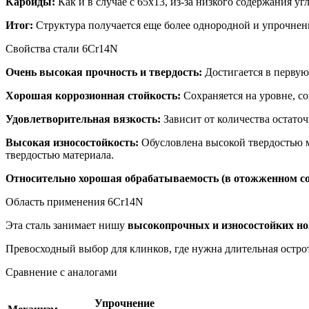
Карбиды:
Как и в случае с 65х13, из-за низкого содержания у
Итог:
Структура получается еще более однородной и упрочненной
Свойства стали 6Cr14N
Очень высокая прочность и твердость:
Достигается в первую 
Хорошая коррозионная стойкость:
Сохраняется на уровне, со
Удовлетворительная вязкость:
Зависит от количества остаточ
Высокая износостойкость:
Обусловлена высокой твердостью ма
твердостью материала.
Относительно хорошая обрабатываемость (в отожженном со
Область применения 6Cr14N
Эта сталь занимает нишу
высокопрочных и износостойких н
Превосходный выбор для клинков, где нужна длительная острота
Сравнение с аналогами
Упрочнение