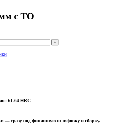
мм с ТО
нки
рио» 61-64 HRC
тки — сразу под финишную шлифовку и сборку.