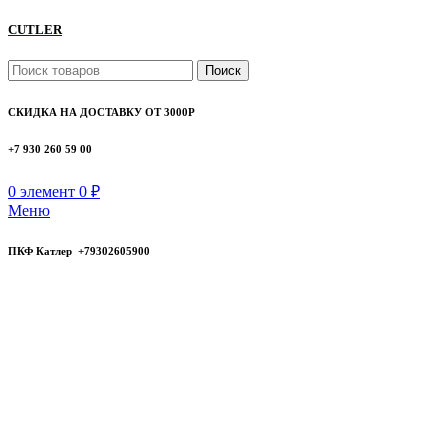
CUTLER
Поиск
СКИДКА НА ДОСТАВКУ ОТ 3000Р
+7 930 260 59 00
0
элемент
0
₽
Меню
ПКФ Катлер +79302605900