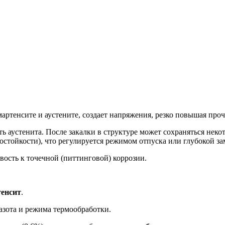
мартенсите и аустените, создает напряжения, резко повышая проч
ть аустенита. После закалки в структуре может сохраняться нек
стойкости), что регулируется режимом отпуска или глубокой за
ость к точечной (питтинговой) коррозии.
енсит
.
азота и режима термообработки.