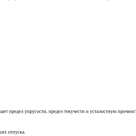
ает предел упругости, предел текучести и усталостную прочност
ких отпуска.