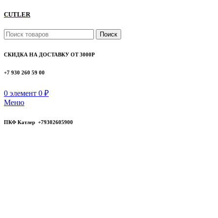
CUTLER
Поиск
СКИДКА НА ДОСТАВКУ ОТ 3000Р
+7 930 260 59 00
0
элемент
0
₽
Меню
ПКФ Катлер +79302605900