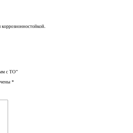
я коррозионностойкой.
 мм с ТО”
ечены
*