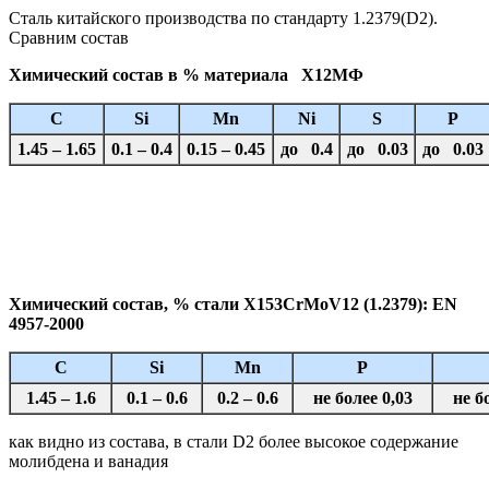
Сталь китайского производства по стандарту 1.2379(D2).
Сравним состав
Химический состав в % материала Х12МФ
C
Si
Mn
Ni
S
P
1.45 – 1.65
0.1 – 0.4
0.15 – 0.45
до 0.4
до 0.03
до 0.03
Химический состав, % стали X153CrMoV12 (1.2379): EN
4957-2000
C
Si
Mn
P
1.45 – 1.6
0.1 – 0.6
0.2 – 0.6
не более 0,03
не б
как видно из состава, в стали D2 более высокое содержание
молибдена и ванадия