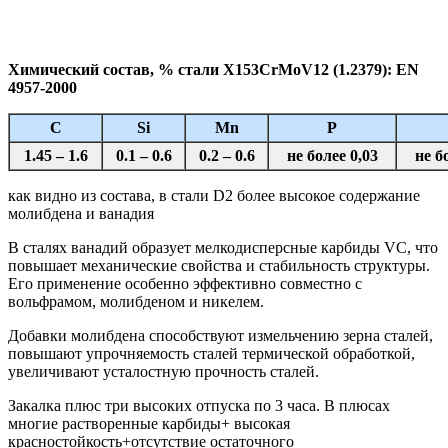
Химический состав, % стали X153CrMoV12 (1.2379): EN
4957-2000
C
Si
Mn
P
1.45 – 1.6
0.1 – 0.6
0.2 – 0.6
не более 0,03
не б
как видно из состава, в стали D2 более высокое содержание
молибдена и ванадия
В сталях ванадий образует мелкодисперсные карбиды VC, что
повышает механические свойства и стабильность структуры.
Его применение особенно эффективно совместно с
вольфрамом, молибденом и никелем.
Добавки молибдена способствуют измельчению зерна сталей,
повышают упрочняемость сталей термической обработкой,
увеличивают усталостную прочность сталей.
Закалка плюс три высоких отпуска по 3 часа. В плюсах
многие растворенные карбиды+ высокая
красностойкость+отсутствие остаточного