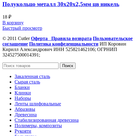
Полукольцо металл 30х20х2,5мм цв никель
18
₽
В корзину
Быстрый просмотр
© 2011 Cutler
Оферта
Правила возврата
Пользовательское
соглашение
Политика конфеденциальности
ИП Коровин
Кирилл Александрович ИНН 525821462106; ОГРНИП
324527500014391;
Поиск
Закаленная сталь
Сырая сталь
Бланки
Клинки
Наборы
Ленты шлифовальные
Абразивы
Древесина
Стабилизированная древесина
Полимеры, композиты
Рукояти