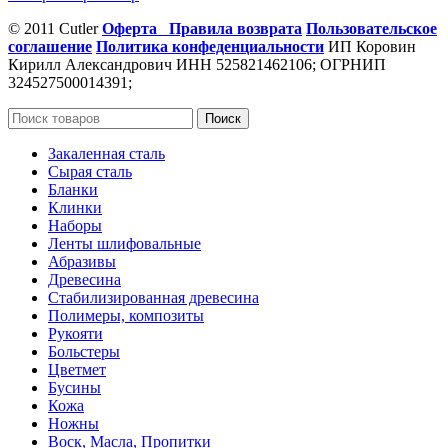
© 2011 Cutler
Оферта
Правила возврата
Пользовательское
соглашение
Политика конфеденциальности
ИП Коровин
Кирилл Александрович ИНН 525821462106; ОГРНИП
324527500014391;
Поиск
Закаленная сталь
Сырая сталь
Бланки
Клинки
Наборы
Ленты шлифовальные
Абразивы
Древесина
Стабилизированная древесина
Полимеры, композиты
Рукояти
Больстеры
Цветмет
Бусины
Кожа
Ножны
Воск, Масла, Пропитки