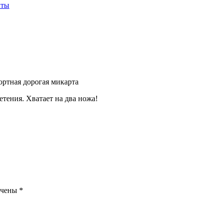
иты
ортная дорогая микарта
етения. Хватает на два ножа!
ечены
*