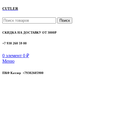
CUTLER
Поиск
СКИДКА НА ДОСТАВКУ ОТ 3000Р
+7 930 260 59 00
0
элемент
0
₽
Меню
ПКФ Катлер +79302605900