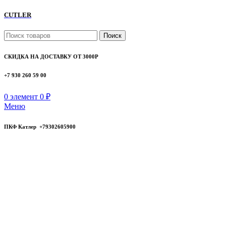
CUTLER
Поиск
СКИДКА НА ДОСТАВКУ ОТ 3000Р
+7 930 260 59 00
0
элемент
0
₽
Меню
ПКФ Катлер +79302605900